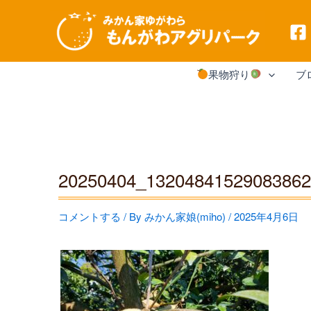
内
果物狩り
ブ
容
を
ス
キ
20250404_13204841529083862
ッ
プ
コメントする
/ By
みかん家娘(miho)
/
2025年4月6日