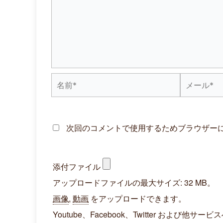
名
メ
前
ー
*
ル
次回のコメントで使用するためブラウザー
*
添付ファイル
アップロードファイルの最大サイズ: 32 MB。
画像
,
動画
をアップロードできます。
Youtube、Facebook、Twitter お