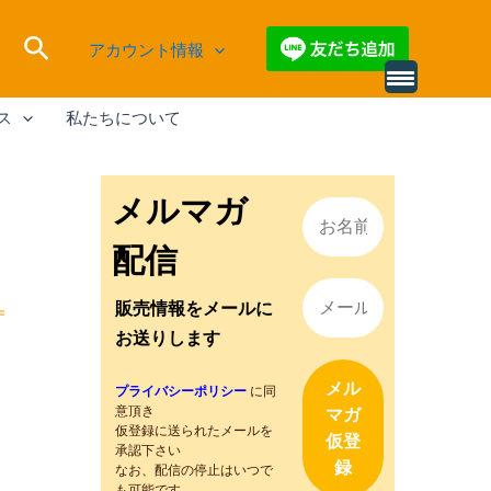
検
アカウント情報
索
別
の
ス
私たちについて
レ
ビ
ュ
ー
を
メルマガ
読
み
込
配信
む
販売情報をメールに
お送りします
プライバシーポリシー
に同
意頂き
仮登録に送られたメールを
承認下さい
なお、配信の停止はいつで
も可能です