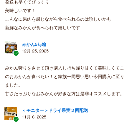
購
発送も早くてびっくり
入
美味しいです！
者
こんなに果肉を感じながら食べられるのは珍しいかも
新鮮なみかんが食べられて嬉しいです
みかん5㎏箱
12月 25, 2025
認
証
みかん狩りをさせて頂き購入し持ち帰り甘くて美味しくてこ
済
のおみかんが食べたい！と家族一同思い思い今回購入に至り
み
購
ました。
入
甘さたっぷりなおみかんが好きな方は是非オススメします。
者
＜モニター＞ドライ果実２回配送
11月 6, 2025
認
証