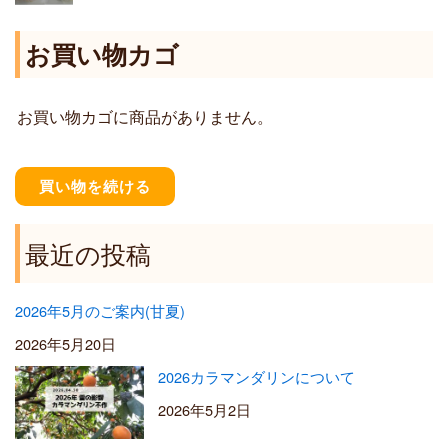
6
:
,
¥
お買い物カゴ
4
1
0
,
0
2
お買い物カゴに商品がありません。
0
0
–
¥
買い物を続ける
5
,
5
最近の投稿
0
0
2026年5月のご案内(甘夏)
2026年5月20日
2026カラマンダリンについて
2026年5月2日