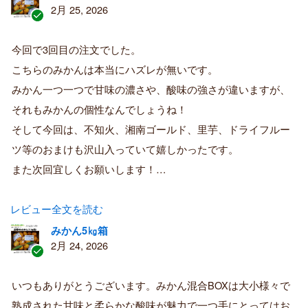
2月 25, 2026
認
証
今回で3回目の注文でした。
済
こちらのみかんは本当にハズレが無いです。
み
購
みかん一つ一つで甘味の濃さや、酸味の強さが違いますが、
入
それもみかんの個性なんでしょうね！
者
そして今回は、不知火、湘南ゴールド、里芋、ドライフルー
ツ等のおまけも沢山入っていて嬉しかったです。
また次回宜しくお願いします！…
レビュー全文を読む
みかん5㎏箱
2月 24, 2026
認
証
いつもありがとうございます。みかん混合BOXは大小様々で
済
熟成された甘味と柔らかな酸味が魅力で一つ手にとってはお