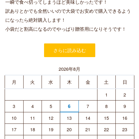
一瞬で食べ切ってしまうほど美味しかったです！
済
訳ありとかでも全然いいので大袋でお安めで購入できるよう
み
購
になったら絶対購入します！
入
小袋だと割高になるのでやっぱり贈答用になりそうです！
者
さらに読み込む
2026年8月
月
火
水
木
金
土
日
1
2
3
4
5
7
8
9
6
10
11
12
13
14
15
16
17
18
19
20
21
22
23