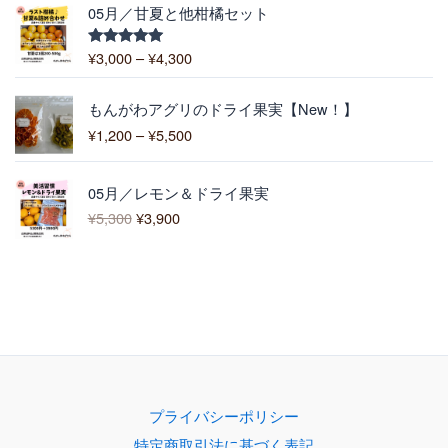
価
1
05月／甘夏と他柑橘セット
4
格
0
0
帯
0
¥
3,000
–
¥
4,300
5段階中
0
:
5.00
の評価
¥
価
3
もんがわアグリのドライ果実【New！】
格
,
¥
1,200
–
¥
5,500
帯
0
:
0
元
現
¥
0
05月／レモン＆ドライ果実
の
在
1
–
¥
5,300
¥
3,900
価
の
,
¥
格
価
2
4
は
格
0
,
¥
は
0
3
5
¥
–
0
,
3
¥
0
3
,
5
0
9
,
0
0
5
で
0
0
プライバシーポリシー
し
で
0
特定商取引法に基づく表記