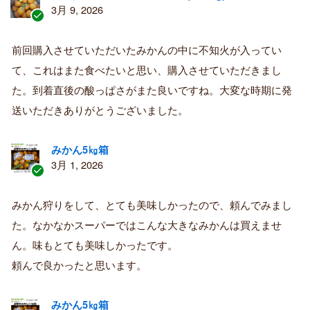
3月 9, 2026
認
証
前回購入させていただいたみかんの中に不知火が入ってい
済
て、これはまた食べたいと思い、購入させていただきまし
み
購
た。到着直後の酸っぱさがまた良いですね。大変な時期に発
入
送いただきありがとうございました。
者
みかん5㎏箱
3月 1, 2026
認
証
みかん狩りをして、とても美味しかったので、頼んでみまし
済
た。なかなかスーパーではこんな大きなみかんは買えませ
み
購
ん。味もとても美味しかったです。
入
頼んで良かったと思います。
者
みかん5㎏箱