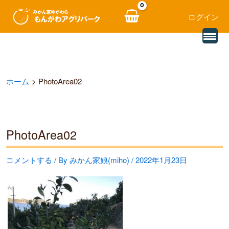
ログイン
別
内
の
レ
容
ビ
ュ
を
ー
ホーム
PhotoArea02
を
ス
読
み
キ
込
む
ッ
PhotoArea02
プ
コメントする
/ By
みかん家娘(miho)
/
2022年1月23日