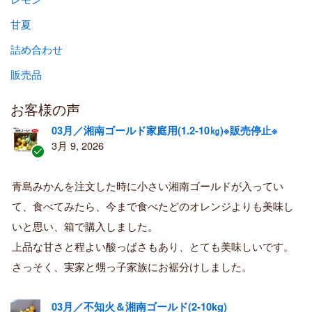
甘夏
詰め合わせ
販売品
お客様の声
03月／湘南ゴールド家庭用(1.2-10㎏)※販売停止※
3月 9, 2026
認
証
青島みかんを注文した時に小さい湘南ゴールドが入ってい
済
て、食べてみたら、今まで食べたどのオレンジよりも美味し
み
購
いと思い、箱で購入しました。
入
上品な甘さと程よい酸っぱさもあり、とても美味しいです。
者
さっそく、実家と甥っ子家族にお裾分けしました。
03月／不知火＆湘南ゴールド(2-10kg)