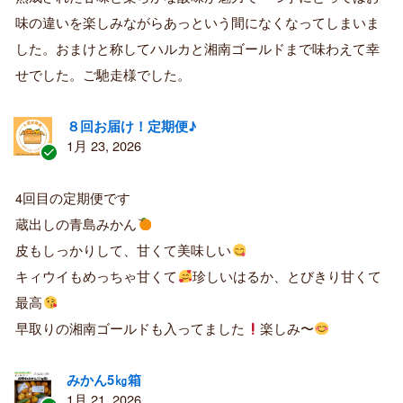
み
購
味の違いを楽しみながらあっという間になくなってしまいま
入
した。おまけと称してハルカと湘南ゴールドまで味わえて幸
者
せでした。ご馳走様でした。
８回お届け！定期便♪
1月 23, 2026
認
証
4回目の定期便です
済
蔵出しの青島みかん
み
購
皮もしっかりして、甘くて美味しい
入
キィウイもめっちゃ甘くて
珍しいはるか、とびきり甘くて
者
最高
早取りの湘南ゴールドも入ってました
楽しみ〜
みかん5㎏箱
1月 21, 2026