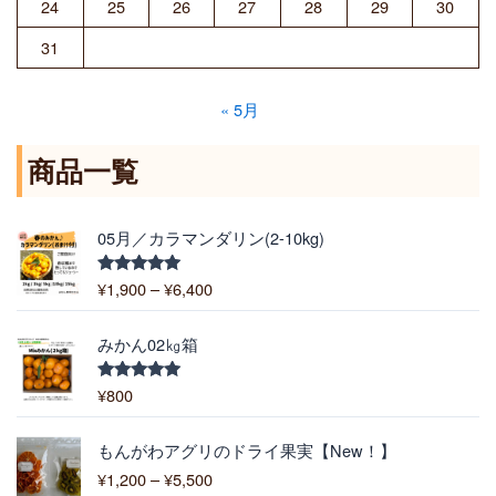
24
25
26
27
28
29
30
31
« 5月
商品一覧
価
05月／カラマンダリン(2-10kg)
格
帯
¥
1,900
–
¥
6,400
5段階中
:
5.00
の評価
¥
1
みかん02㎏箱
,
9
¥
800
5段階中
5.00
の評価
0
0
価
もんがわアグリのドライ果実【New！】
–
格
¥
1,200
–
¥
5,500
¥
帯