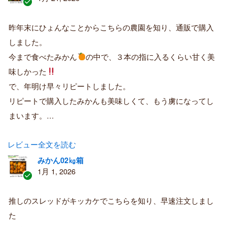
認
証
昨年末にひょんなことからこちらの農園を知り、通販で購入
済
しました。
み
購
今まで食べたみかん
の中で、３本の指に入るくらい甘く美
入
味しかった
者
で、年明け早々リピートしました。
リピートで購入したみかんも美味しくて、もう虜になってし
まいます。…
レビュー全文を読む
みかん02㎏箱
1月 1, 2026
認
証
推しのスレッドがキッカケでこちらを知り、早速注文しまし
済
た
み