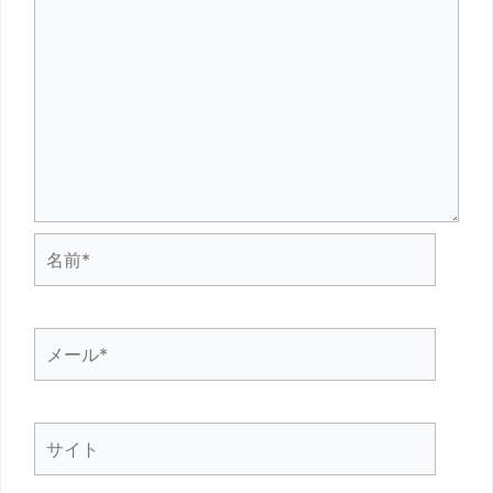
名
前
*
メ
ー
ル
サ
*
イ