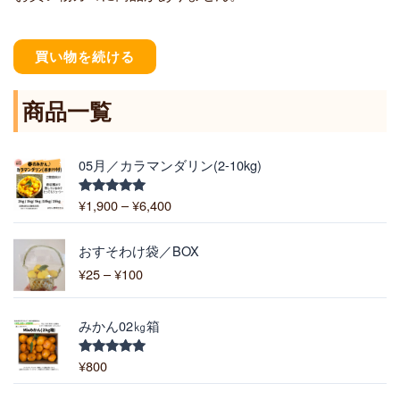
買い物を続ける
商品一覧
価
05月／カラマンダリン(2-10kg)
格
帯
¥
1,900
–
¥
6,400
5段階中
:
5.00
の評価
¥
価
1
おすそわけ袋／BOX
格
,
¥
25
–
¥
100
帯
9
:
0
¥
0
みかん02㎏箱
2
–
5
¥
¥
800
5段階中
–
5.00
の評価
6
¥
,