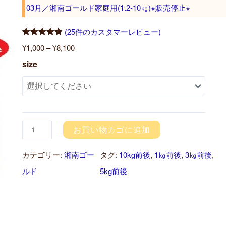
03月／湘南ゴールド家庭用(1.2-10㎏)※販売停止※
け
湘
(25件のカスタマーレビュー)
25
件の利用者
南
¥
1,000
–
¥
8,100
評価に基づ
ゴ
0
size
く5段階評
ー
3
価のうち、
4.88
点
ル
月
ド
／
Ｂ
湘
お買い物カゴに追加
品
南
カテゴリー:
湘南ゴー
タグ:
10kg前後
, 
1㎏前後
, 
3㎏前後
, 
個
ゴ
ルド
5kg前後
ー
ル
ド
家