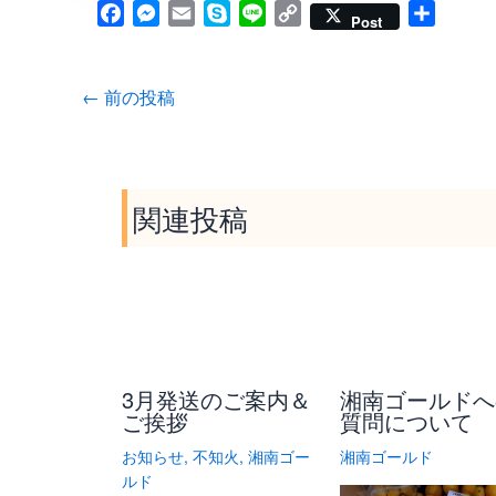
F
M
E
S
L
C
共
Post
a
e
m
k
i
o
有
c
s
a
y
n
p
e
s
i
p
e
y
←
前の投稿
b
e
l
e
L
o
n
i
o
g
n
k
e
k
関連投稿
r
3月発送のご案内＆
湘南ゴールドへ
ご挨拶
質問について
お知らせ
,
不知火
,
湘南ゴー
湘南ゴールド
ルド