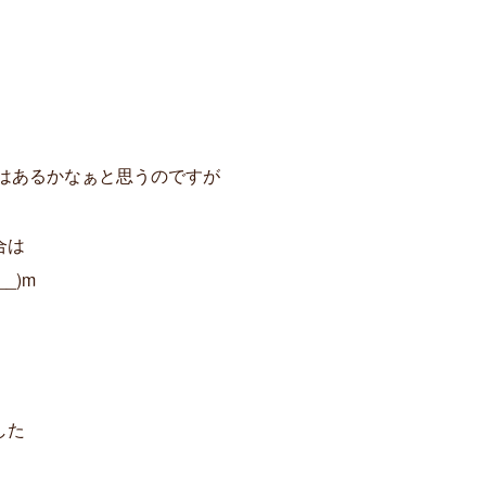
8
,
1
。
0
0
いはあるかなぁと思うのですが
合は
_)m
した