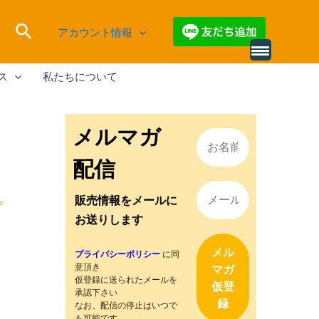
検
アカウント情報
索
別
の
ス
私たちについて
レ
ビ
ュ
ー
を
メルマガ
読
み
込
配信
む
販売情報をメールに
お送りします
プライバシーポリシー
に同
意頂き
仮登録に送られたメールを
承認下さい
なお、配信の停止はいつで
も可能です