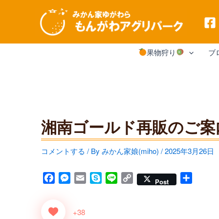
内
果物狩り
ブ
容
を
ス
キ
湘南ゴールド再販のご案
ッ
プ
コメントする
/ By
みかん家娘(miho)
/
2025年3月26日
F
M
E
S
L
C
共
Post
a
e
m
k
i
o
有
c
s
a
y
n
p
+38
e
s
i
p
e
y