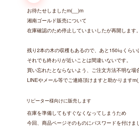
b
e
l
e
L
お待たせしましたm(__)m
o
n
i
o
g
n
湘南ゴールド販売について
k
e
k
在庫確認のため停止していまいしたが再開します
r
残り2本の木の収穫もあるので、あと150㎏くら
それでも終わりが近いことは間違いないです。
買い忘れたとならないよう、ご注文方法不明な場
LINEやメール等でご連絡頂けますと助かりますm(_
リピーター様向けに販売します
在庫を準備してもすぐなくなってしまうため
今回、商品ページそのものにパスワードを付けま