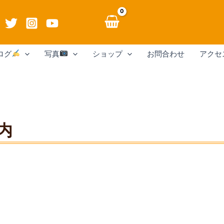
価
ログ
写真
ショップ
お問合わせ
アクセ
格
帯
:
¥
内
1
,
0
0
0
–
¥