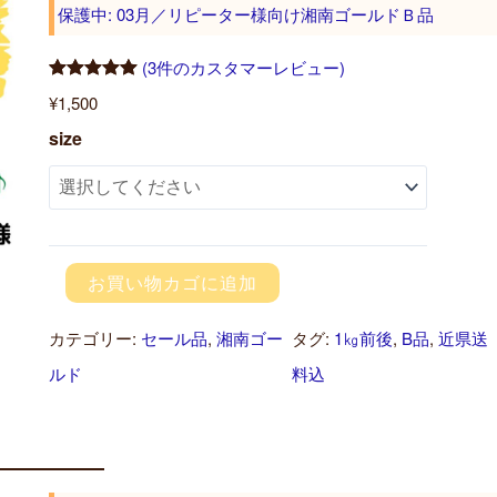
保護中: 03月／リピーター様向け湘南ゴールドＢ品
(3件のカスタマーレビュー)
3
件の利用者
¥
1,500
評価に基づ
0
size
く5段階評
3
価のうち、
5.00
点
月
／
リ
お買い物カゴに追加
ピ
カテゴリー:
セール品
, 
湘南ゴー
タグ:
1㎏前後
, 
B品
, 
近県送
ー
ルド
料込
タ
ー
様
向