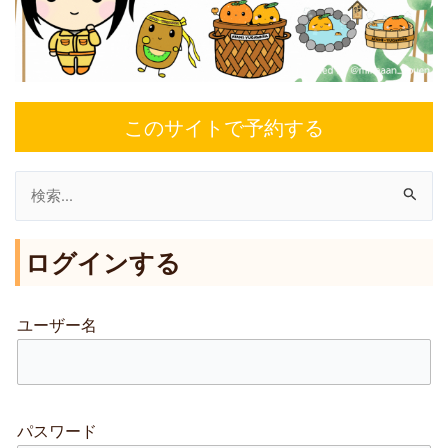
このサイトで予約する
検
索
ログインする
対
象
:
ユーザー名
パスワード