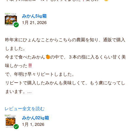
みかん5㎏箱
1月 21, 2026
認
証
昨年末にひょんなことからこちらの農園を知り、通販で購入
済
しました。
み
購
今まで食べたみかん
の中で、３本の指に入るくらい甘く美
入
味しかった
者
で、年明け早々リピートしました。
リピートで購入したみかんも美味しくて、もう虜になってし
まいます。…
レビュー全文を読む
みかん02㎏箱
1月 1, 2026
認