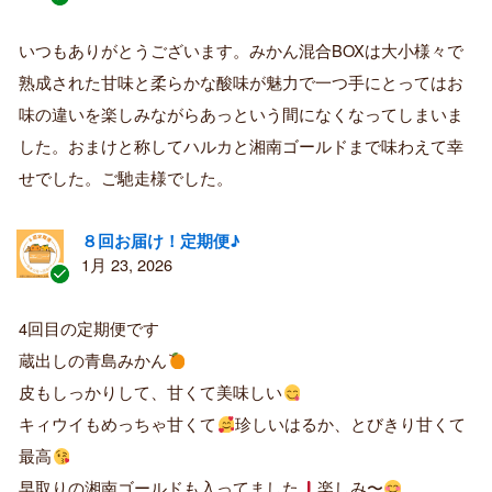
認
証
いつもありがとうございます。みかん混合BOXは大小様々で
済
熟成された甘味と柔らかな酸味が魅力で一つ手にとってはお
み
購
味の違いを楽しみながらあっという間になくなってしまいま
入
した。おまけと称してハルカと湘南ゴールドまで味わえて幸
者
せでした。ご馳走様でした。
８回お届け！定期便♪
1月 23, 2026
認
証
4回目の定期便です
済
蔵出しの青島みかん
み
購
皮もしっかりして、甘くて美味しい
入
キィウイもめっちゃ甘くて
珍しいはるか、とびきり甘くて
者
最高
早取りの湘南ゴールドも入ってました
楽しみ〜