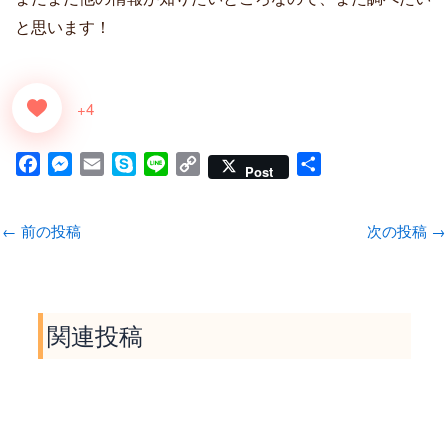
と思います！
+4
F
M
E
S
L
C
共
Post
a
e
m
k
i
o
有
c
s
a
y
n
p
←
前の投稿
次の投稿
→
e
s
i
p
e
y
b
e
l
e
L
o
n
i
o
g
n
関連投稿
k
e
k
r