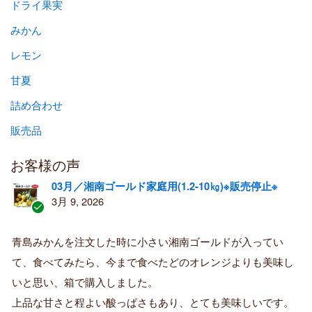
ドライ果実
みかん
レモン
甘夏
詰め合わせ
販売品
お客様の声
03月／湘南ゴールド家庭用(1.2-10㎏)※販売停止※
3月 9, 2026
認
証
青島みかんを注文した時に小さい湘南ゴールドが入ってい
済
て、食べてみたら、今まで食べたどのオレンジよりも美味し
み
購
いと思い、箱で購入しました。
入
上品な甘さと程よい酸っぱさもあり、とても美味しいです。
者