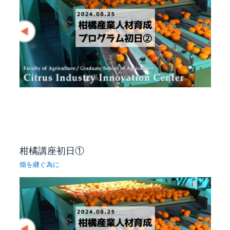
柑橘講座初日①
畑を継ぐ為に