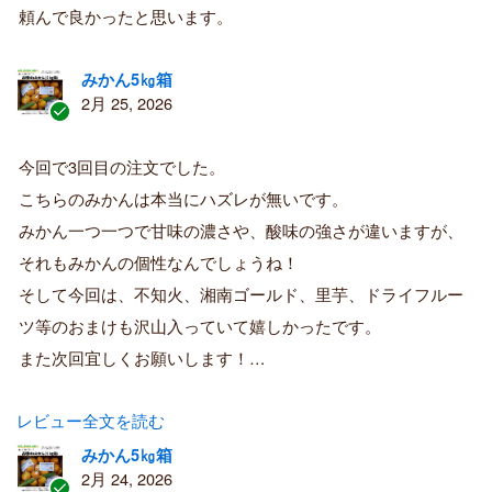
入
頼んで良かったと思います。
者
みかん5㎏箱
2月 25, 2026
認
証
今回で3回目の注文でした。
済
こちらのみかんは本当にハズレが無いです。
み
購
みかん一つ一つで甘味の濃さや、酸味の強さが違いますが、
入
それもみかんの個性なんでしょうね！
者
そして今回は、不知火、湘南ゴールド、里芋、ドライフルー
ツ等のおまけも沢山入っていて嬉しかったです。
また次回宜しくお願いします！…
レビュー全文を読む
みかん5㎏箱
2月 24, 2026