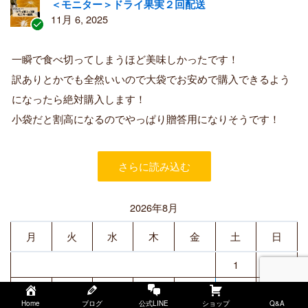
＜モニター＞ドライ果実２回配送
11月 6, 2025
認
証
一瞬で食べ切ってしまうほど美味しかったです！
済
訳ありとかでも全然いいので大袋でお安めで購入できるよう
み
購
になったら絶対購入します！
入
小袋だと割高になるのでやっぱり贈答用になりそうです！
者
さらに読み込む
2026年8月
月
火
水
木
金
土
日
1
2
3
4
5
6
8
9
7
Home
ブログ
公式LINE
ショップ
Q&A