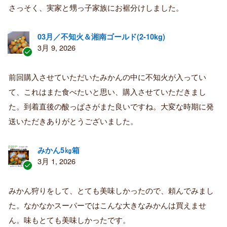
さっそく、実家と甥っ子家族にお裾分けしました。
03月／不知火＆湘南ゴールド(2-10kg)
3月 9, 2026
認
証
前回購入させていただいたみかんの中に不知火が入ってい
済
て、これはまた食べたいと思い、購入させていただきまし
み
購
た。到着直後の酸っぱさがまた良いですね。大変な時期に発
入
送いただきありがとうございました。
者
みかん5㎏箱
3月 1, 2026
認
証
みかん狩りをして、とても美味しかったので、頼んでみまし
済
た。なかなかスーパーではこんな大きなみかんは買えませ
み
購
ん。味もとても美味しかったです。