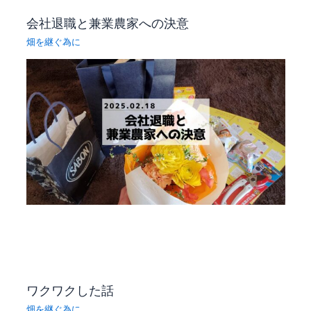
会社退職と兼業農家への決意
畑を継ぐ為に
ワクワクした話
畑を継ぐ為に