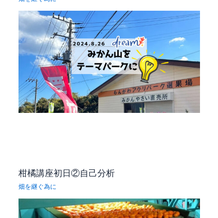
柑橘講座初日②自己分析
畑を継ぐ為に