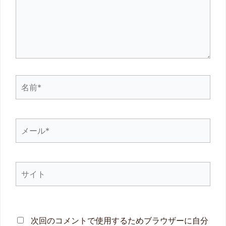
力…
名
前
*
メ
ー
ル
サ
*
イ
ト
次回のコメントで使用するためブラウザーに自分