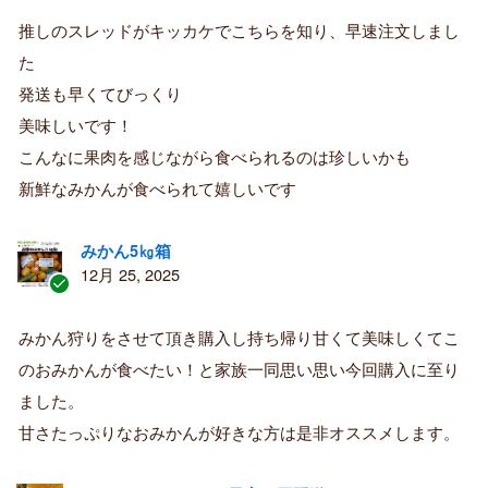
証
推しのスレッドがキッカケでこちらを知り、早速注文しまし
済
た
み
購
発送も早くてびっくり
入
美味しいです！
者
こんなに果肉を感じながら食べられるのは珍しいかも
新鮮なみかんが食べられて嬉しいです
みかん5㎏箱
12月 25, 2025
認
証
みかん狩りをさせて頂き購入し持ち帰り甘くて美味しくてこ
済
のおみかんが食べたい！と家族一同思い思い今回購入に至り
み
購
ました。
入
甘さたっぷりなおみかんが好きな方は是非オススメします。
者