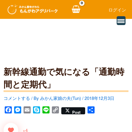
ログイン
別
内
の
レ
容
ビ
ュ
を
ー
を
ス
読
み
キ
込
む
新幹線通勤で気になる「通勤時
ッ
プ
間と定期代」
コメントする
/ By
みかん家娘の夫(Tun)
/
2018年12月3日
F
M
E
S
L
C
共
Post
a
e
m
k
i
o
有
c
s
a
y
n
p
+4
e
s
i
p
e
y