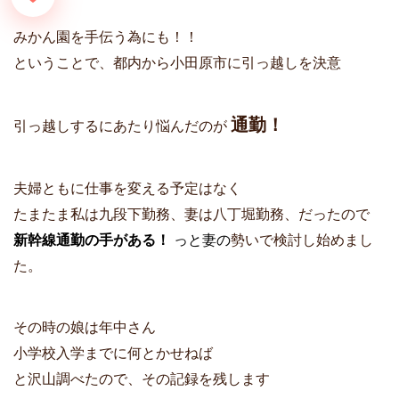
b
e
l
e
L
みかん園を手伝う為にも！！
o
n
i
o
g
n
ということで、都内から小田原市に引っ越しを決意
k
e
k
r
通勤！
引っ越しするにあたり悩んだのが
夫婦ともに仕事を変える予定はなく
たまたま私は九段下勤務、妻は八丁堀勤務、だったので
新幹線通勤の手がある！
っと妻の
勢いで検討し始めまし
た。
その時の娘は年中さん
小学校入学までに何とかせねば
と沢山調べたので、その記録を残します