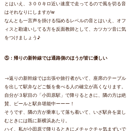
とはいえ、３００キロ近い速度で走ってるので風を切る音
はそれなりにしますがw
なんとも一言声を掛ける悩めるレベルの音とはいえ、オフ
ィスと勘違いしてる方を反面教師として、カツカツ音に気
をつけましょう♪
⑤：帰りの新幹線では通路側のほうが皆に優しい
→返りの新幹線では出張や旅行者がいて、座席のテーブル
を出して駅弁などご飯を食べる人の確立が高くなります。
自分が３駅目の「小田原駅」で降りるときに、隣の方は絶
賛、ビールと駅弁堪能中ーーー！
そうです、隣の方が乗車して落ち着いて、いざ駅弁を楽し
むときには既に新横浜あたり。
ハイ、私が小田原で降りるときにメチャクチャ気まずいで