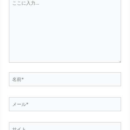
こ
に
入
力…
名
前
*
メ
ー
ル
サ
*