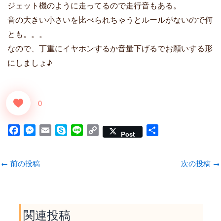
ジェット機のように走ってるので走行音もある。
音の大きい小さいを比べられちゃうとルールがないので何
とも。。。
なので、丁重にイヤホンするか音量下げるでお願いする形
にしましょ♪
0
F
M
E
S
L
C
共
Post
a
e
m
k
i
o
有
c
s
a
y
n
p
←
前の投稿
次の投稿
→
e
s
i
p
e
y
b
e
l
e
L
o
n
i
o
g
n
関連投稿
k
e
k