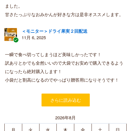
購
ました。
入
甘さたっぷりなおみかんが好きな方は是非オススメします。
者
＜モニター＞ドライ果実２回配送
11月 6, 2025
認
証
一瞬で食べ切ってしまうほど美味しかったです！
済
訳ありとかでも全然いいので大袋でお安めで購入できるよう
み
購
になったら絶対購入します！
入
小袋だと割高になるのでやっぱり贈答用になりそうです！
者
さらに読み込む
2026年8月
月
火
水
木
金
土
日