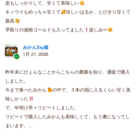
購
皮もしっかりして、甘くて美味しい
入
キィウイもめっちゃ甘くて
珍しいはるか、とびきり甘くて
者
最高
早取りの湘南ゴールドも入ってました
楽しみ〜
みかん5㎏箱
1月 21, 2026
認
証
昨年末にひょんなことからこちらの農園を知り、通販で購入
済
しました。
み
購
今まで食べたみかん
の中で、３本の指に入るくらい甘く美
入
味しかった
者
で、年明け早々リピートしました。
リピートで購入したみかんも美味しくて、もう虜になってし
まいます。…