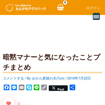
ログイン
別
内
の
レ
容
ビ
ュ
を
ー
を
ス
読
み
キ
込
む
暗黙マナーと気になったことプ
ッ
プ
チまとめ
コメントする
/ By
みかん家娘の夫(Tun)
/
2019年7月22日
F
M
E
S
L
C
共
Post
a
e
m
k
i
o
有
c
s
a
y
n
p
0
e
s
i
p
e
y