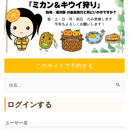
このサイトで予約する
検
索
ログインする
対
象
:
ユーザー名