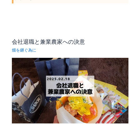
r
会社退職と兼業農家への決意
畑を継ぐ為に