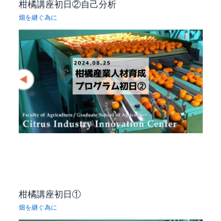
柑橘講座初日②自己分析
畑を継ぐ為に
柑橘講座初日①
畑を継ぐ為に