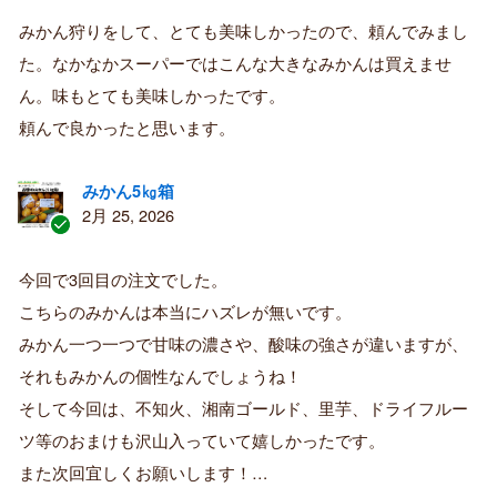
証
みかん狩りをして、とても美味しかったので、頼んでみまし
済
た。なかなかスーパーではこんな大きなみかんは買えませ
み
購
ん。味もとても美味しかったです。
入
頼んで良かったと思います。
者
みかん5㎏箱
2月 25, 2026
認
証
今回で3回目の注文でした。
済
こちらのみかんは本当にハズレが無いです。
み
購
みかん一つ一つで甘味の濃さや、酸味の強さが違いますが、
入
それもみかんの個性なんでしょうね！
者
そして今回は、不知火、湘南ゴールド、里芋、ドライフルー
ツ等のおまけも沢山入っていて嬉しかったです。
また次回宜しくお願いします！…