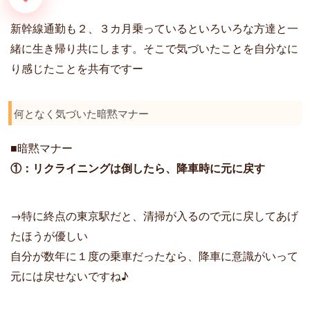
b
e
l
e
L
新幹線通勤も２、３カ月乗っているといろいろな方達と一
o
n
i
o
g
n
緒に生き帰り共にします。そこで気づいたことを自分なに
k
e
k
り感じたことを共有ですー
r
何となく気づいた暗黙マナー
■暗黙マナー
①：リクライニングは倒したら、降車時に元に戻す
→特に終点の東京駅だと、清掃が入るので元に戻してあげ
たほうが優しい
自分が数年に１度の乗車だったなら、降車に意識がいって
元には戻せないですね♪