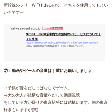
新幹線のフリーWiFiもあるので、そちらを使用してもよい
かもですー
railway.jr-central.co.jp
5 Users
22 Pockets
N700A・N700系車内での無料Wi-Fiサービスについて｜
ＪＲ東海
https://railway.jr-central.co.jp/wireless/shinkansen_free_wifi.html
N700A・N700系車内での無料Wi-Fiサービスをご案内しています。
⑦：動画やゲームの音量は丁重にお願いしましょ
→子供が音をだしっぱなしでゲーム。
→大の大人が結構な音量をだして動画視聴
をしている方が帰りの東京駅発には結構います。朝の東京
行きもいますが(笑)