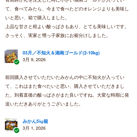
済
て、食べてみたら、今まで食べたどのオレンジよりも美味し
み
購
いと思い、箱で購入しました。
入
上品な甘さと程よい酸っぱさもあり、とても美味しいです。
者
さっそく、実家と甥っ子家族にお裾分けしました。
03月／不知火＆湘南ゴールド(2-10kg)
3月 9, 2026
認
証
前回購入させていただいたみかんの中に不知火が入ってい
済
て、これはまた食べたいと思い、購入させていただきまし
み
購
た。到着直後の酸っぱさがまた良いですね。大変な時期に発
入
送いただきありがとうございました。
者
みかん5㎏箱
3月 1, 2026
認