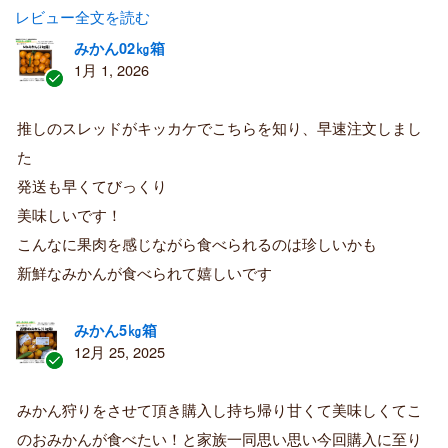
レビュー全文を読む
みかん02㎏箱
1月 1, 2026
認
証
推しのスレッドがキッカケでこちらを知り、早速注文しまし
済
た
み
購
発送も早くてびっくり
入
美味しいです！
者
こんなに果肉を感じながら食べられるのは珍しいかも
新鮮なみかんが食べられて嬉しいです
みかん5㎏箱
12月 25, 2025
認
証
みかん狩りをさせて頂き購入し持ち帰り甘くて美味しくてこ
済
のおみかんが食べたい！と家族一同思い思い今回購入に至り
み